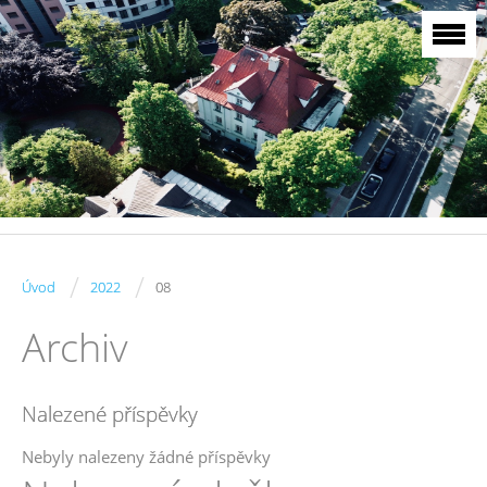
/
/
Úvod
2022
08
Archiv
Nalezené příspěvky
Nebyly nalezeny žádné příspěvky