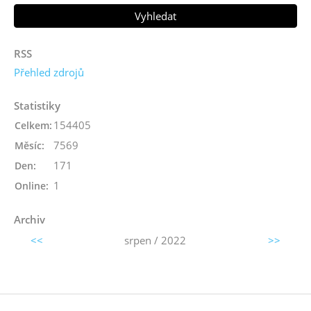
RSS
Přehled zdrojů
Statistiky
154405
Celkem:
7569
Měsíc:
171
Den:
1
Online:
Archiv
<<
srpen / 2022
>>