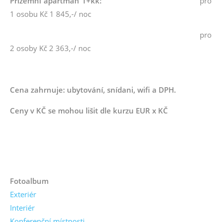
Přízemní apartmán 1+kk:
pro
1 osobu Kč 1 845,-/ noc
pro
2 osoby Kč 2 363,-/ noc
Cena zahrnuje: ubytování, snídani, wifi a DPH.
Ceny v KČ se mohou lišit dle kurzu EUR x KČ
Fotoalbum
Exteriér
Interiér
Konferenční místnosti