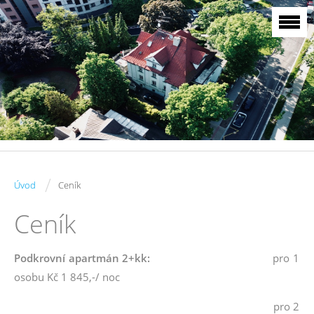
/
Úvod
Ceník
Ceník
Podkrovní apartmán 2+kk:
pro 1
osobu Kč 1 845,-/ noc
pro 2