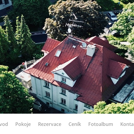
vod
Pokoje
Rezervace
Ceník
Fotoalbum
Konta