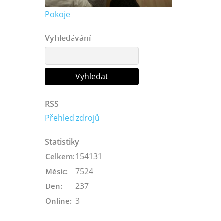
Pokoje
Vyhledávání
RSS
Přehled zdrojů
Statistiky
154131
Celkem:
7524
Měsíc:
237
Den:
3
Online: