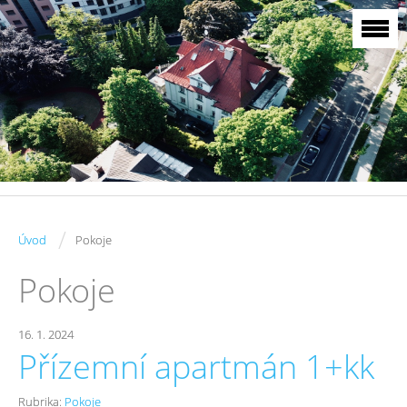
/
Úvod
Pokoje
Pokoje
16. 1. 2024
Přízemní apartmán 1+kk
Rubrika:
Pokoje