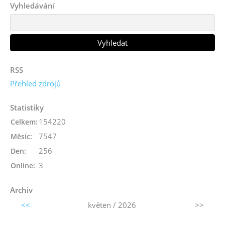
Vyhledávání
RSS
Přehled zdrojů
Statistiky
154220
Celkem:
7547
Měsíc:
256
Den:
3
Online:
Archiv
<<
květen / 2026
>>