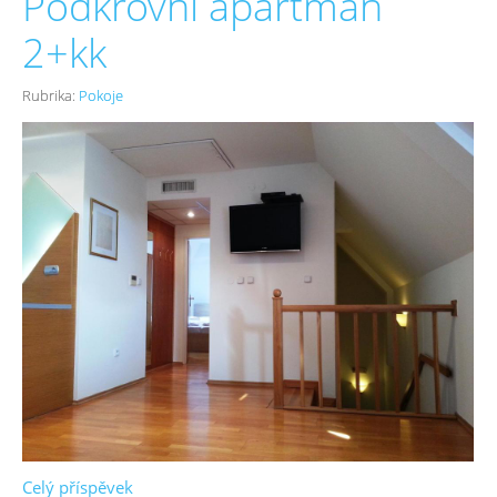
Podkrovní apartmán
2+kk
Rubrika:
Pokoje
Celý příspěvek