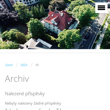
/
/
Úvod
2023
10
Archiv
Nalezené příspěvky
Nebyly nalezeny žádné příspěvky