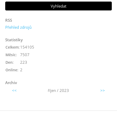
RSS
Přehled zdrojů
Statistiky
154105
Celkem:
7507
Měsíc:
223
Den:
2
Online:
Archiv
<<
říjen / 2023
>>