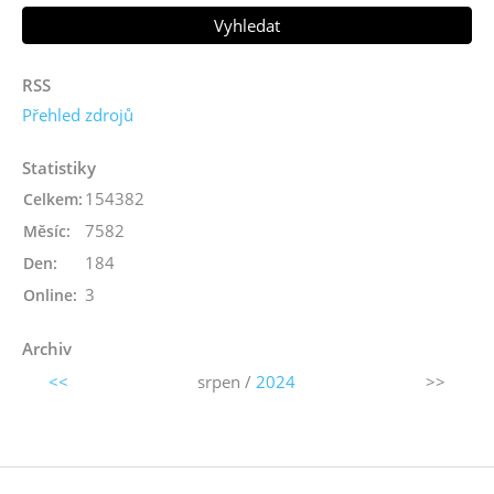
RSS
Přehled zdrojů
Statistiky
154382
Celkem:
7582
Měsíc:
184
Den:
3
Online:
Archiv
<<
srpen /
2024
>>