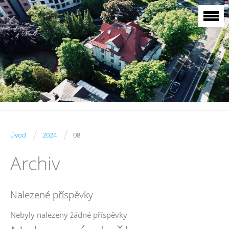
/
/
Úvod
2024
08
Archiv
Nalezené příspěvky
Nebyly nalezeny žádné příspěvky