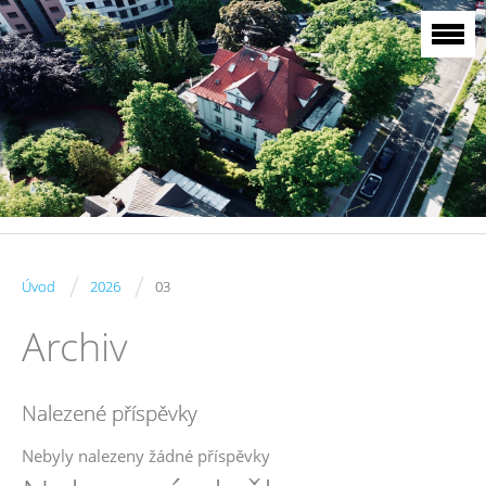
/
/
Úvod
2026
03
Archiv
Nalezené příspěvky
Nebyly nalezeny žádné příspěvky