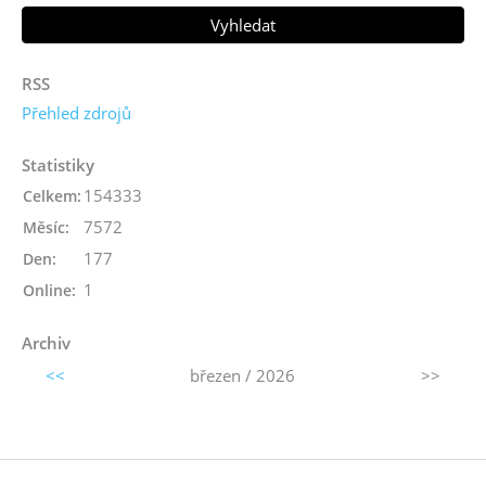
RSS
Přehled zdrojů
Statistiky
154333
Celkem:
7572
Měsíc:
177
Den:
1
Online:
Archiv
<<
březen / 2026
>>