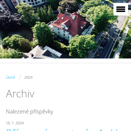
/
Úvod
2024
Archiv
Nalezené příspěvky
16. 1. 2024