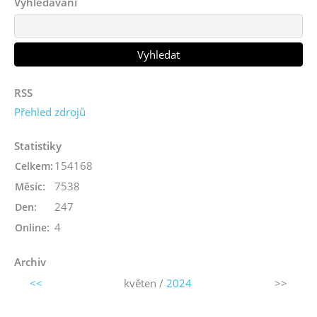
Vyhledávání
RSS
Přehled zdrojů
Statistiky
154168
Celkem:
7538
Měsíc:
247
Den:
4
Online:
Archiv
<<
květen /
2024
>>