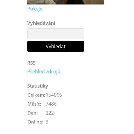
Pokoje
Vyhledávání
RSS
Přehled zdrojů
Statistiky
154065
Celkem:
7486
Měsíc:
222
Den:
3
Online: