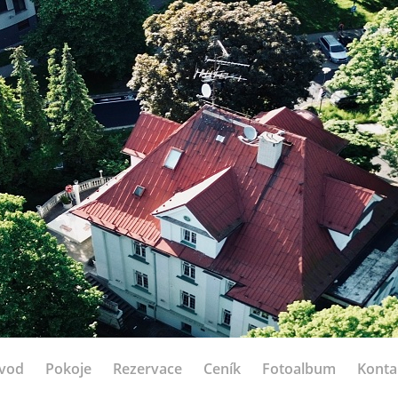
vod
Pokoje
Rezervace
Ceník
Fotoalbum
Konta