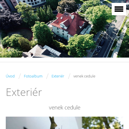
/
/
/
Úvod
Fotoalbum
Exteriér
venek cedule
Exteriér
venek cedule