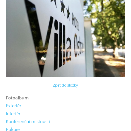
Zpět do složky
Fotoalbum
Exteriér
Interiér
Konferenční místnosti
Pokoje