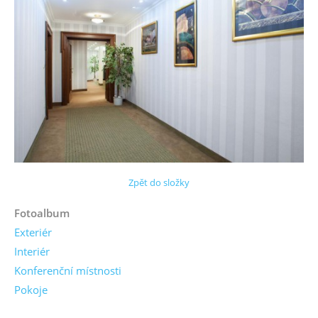
Zpět do složky
Fotoalbum
Exteriér
Interiér
Konferenční místnosti
Pokoje