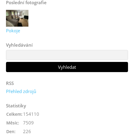
Poslední fotografie
Pokoje
Vyhledávání
RSS
Přehled zdrojů
Statistiky
154110
Celkem:
7509
Měsíc:
226
Den: