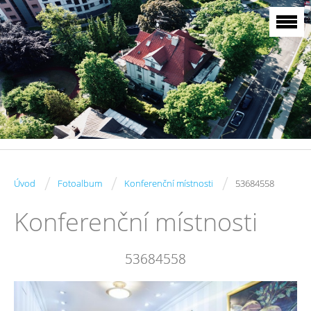
/
/
/
Úvod
Fotoalbum
Konferenční místnosti
53684558
Konferenční místnosti
53684558