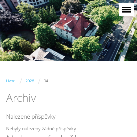
/
/
Úvod
2026
04
Archiv
Nalezené příspěvky
Nebyly nalezeny žádné příspěvky