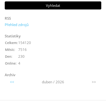
RSS
Přehled zdrojů
Statistiky
154120
Celkem:
7516
Měsíc:
230
Den:
4
Online:
Archiv
<<
duben / 2026
>>