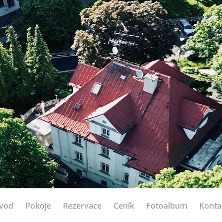
vod
Pokoje
Rezervace
Ceník
Fotoalbum
Konta