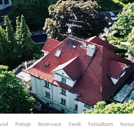
vod
Pokoje
Rezervace
Ceník
Fotoalbum
Konta