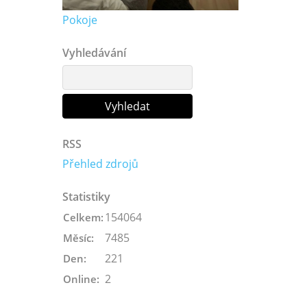
Pokoje
Vyhledávání
RSS
Přehled zdrojů
Statistiky
154064
Celkem:
7485
Měsíc:
221
Den:
2
Online: