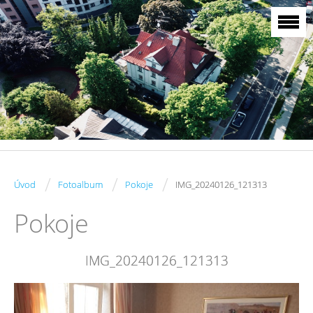
/
/
/
Úvod
Fotoalbum
Pokoje
IMG_20240126_121313
Pokoje
IMG_20240126_121313