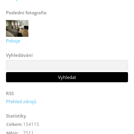
Poslední fotografie
Pokoje
Vyhledávání
RSS
Přehled zdrojů
Statistiky
154115
Celkem:
7511
Měsíc: