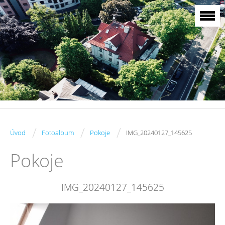
/
/
/
Úvod
Fotoalbum
Pokoje
IMG_20240127_145625
Pokoje
IMG_20240127_145625